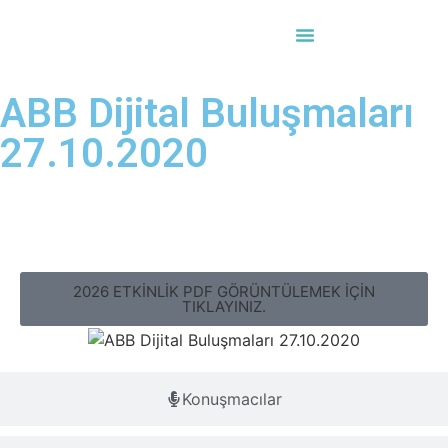
Etkinlik Takvimi
ABB Dijital Buluşmaları
27.10.2020
Genel Açıklama
2026 ETKİNLİK PDF GÖRÜNTÜLEMEK İÇİN
TIKLAYINIZ.
Konuşmacılar