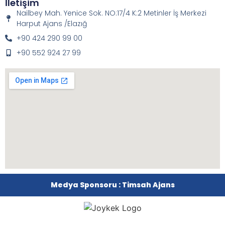
İletişim
Nailbey Mah. Yenice Sok. NO:17/4 K:2 Metinler İş Merkezi
Harput Ajans /Elazığ
+90 424 290 99 00
+90 552 924 27 99
Medya Sponsoru : Timsah Ajans