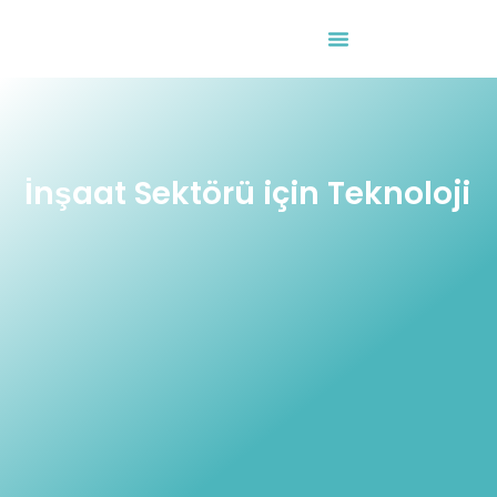
Etkinlik Takvimi
İnşaat Sektörü için Teknoloji