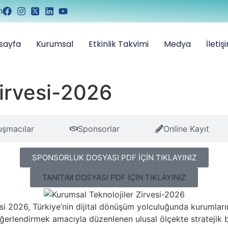
m
sayfa
Kurumsal
Etkinlik Takvimi
Medya
İletiş
Zirvesi-2026
şmacılar
Sponsorlar
Online Kayıt
SPONSORLUK DOSYASI PDF İÇİN TIKLAYINIZ
TANITIM DOSYASI PDF İÇİN TIKLAYINIZ
i 2026, Türkiye’nin dijital dönüşüm yolculuğunda kurumların de
erlendirmek amacıyla düzenlenen ulusal ölçekte stratejik bir