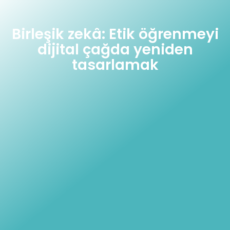
Birleşik zekâ: Etik öğrenmeyi
dijital çağda yeniden
tasarlamak