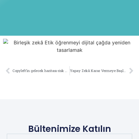
Copyleft’in gelecek haritası-risk zekâsı ile dijital özgürlüğün kodları
Yapay Zekâ Karar Vermeye Başladı: İnsan Ve Makine Arasında Yeni Dönem
Bültenimize Katılın