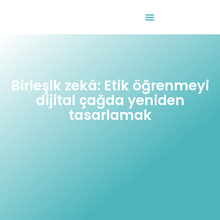
Etkinlik Takvimi
Birleşik zekâ: Etik öğrenmeyi
dijital çağda yeniden
tasarlamak