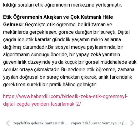
kıldığı soruları etik öğrenmenin merkezine yerleşmiştir.
Etik Öğrenmenin Akışkan ve Çok Katmanlı Hâle
Gelmesi:
Geçmişte etik öğrenme, belirli zaman ve
mekânlarda gerçekleşen, görece durağan bir süreçti. Dijital
çağda ise etik kararlar gündelik yaşamın mikro anlarına
dağılmış durumdadır.Bir sosyal medya paylaşımında, bir
algoritmanın sunduğu öneride, bir yapay zekâ yanıtının
güvenilirlik düzeyinde ya da küçük bir görsel müdahalede etik
sorular ortaya çıkmaktadır. Bu nedenle etik öğrenme, zamana
yayılan doğrusal bir süreç olmaktan çıkarak, anlık farkındalık
gerektiren sürekli bir pratik hâline gelmiştir.
https://www.haberdili.com/birlesik-zeka-etik-ogrenmeyi-
dijital-cagda-yeniden-tasarlamak-2/
Copyleft’in gelecek haritası-risk zekâsı ile dijital özgürlüğün kodları
Yapay Zekâ Karar Vermeye Başladı: İnsan Ve Makine Arasında Yeni Dönem